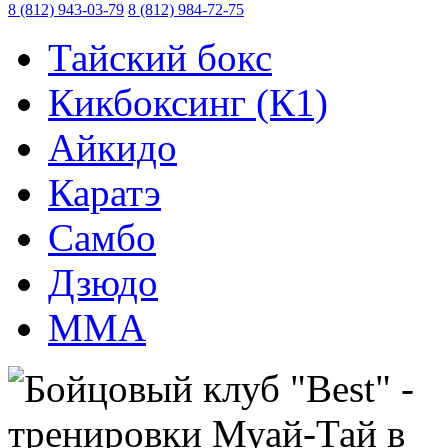
8 (812) 943-03-79
8 (812) 984-72-75
Тайский бокс
Кикбоксинг (К1)
Айкидо
Каратэ
Самбо
Дзюдо
ММА