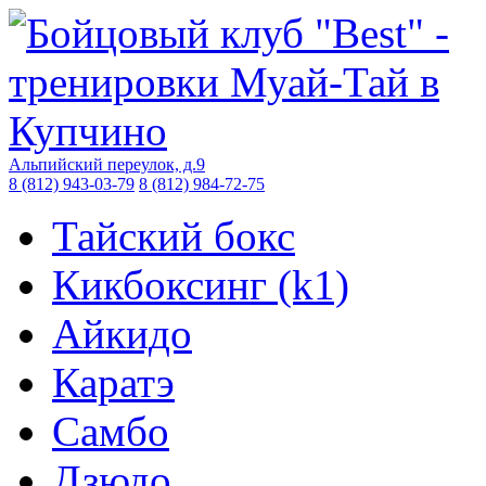
Альпийский переулок, д.9
8 (812) 943-03-79
8 (812) 984-72-75
Тайский бокс
Кикбоксинг (k1)
Айкидо
Каратэ
Самбо
Дзюдо